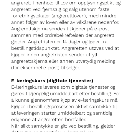
angrerett i henhold til Lov om opplysningsplikt og
angrerett ved fjernsalg og salg utenom faste
forretningslokaler (angrerettloven), med mindre
annet følger av loven eller av vilkårene nedenfor.
Angrerettskjema sendes til kjøper på e-post
sammen med ordrebekreftelsen der angrerett
gjelder. Angrefristen er 14 dager og løper fra
bestillingstidspunktet. Angreretten utøves ved at
kjøper innen angrefristen sender utfylt
angrerettskjema eller annen utvetydig melding
(for eksempel e-post) til selger.
E-læringskurs (digitale tjenester)
E-læringskurs leveres som digitale tjenester og
gjøres tilgjengelig umiddelbart etter bestilling. For
å kunne gjennomføre kjøp av e-læringskurs må
kjøper i bestillingsprosessen aktivt samtykke til
at leveringen starter umiddelbart og samtidig
erkjenne at angreretten bortfaller.
Når slikt samtykke er gitt ved bestilling, gjelder