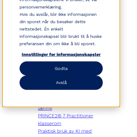
Hopp
personvernerklæring.
til
Hvis du avslår, blir ikke informasjonen
innhold
din sporet når du besøker dette
nettstedet. Én enkelt
informasjonskapsel blir brukt til å huske
Sertifiseringskurs
preferansen din om ikke å bli sporet.
PRINCE2
PRINCE2® 7 Foundation e-
Innstillinger for informasjonskapsler
læring
Godta
PRINCE2® 7 Foundation
klasserom
Avslå
PRINCE2® 7 Foundation +
Practitioner e-læring
PRINCE2® 7 Practitioner e-
læring
PRINCE2® 7 Practitioner
klasserom
Praktisk bruk av KI med