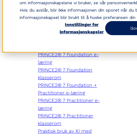
om informasjonskapslene vi bruker, se vår personvernerk
Hvis du avslår, blir ikke informasjonen din sporet når du
informasjonskapsel blir brukt til å huske preferansen din 
Innstillinger for
Go
informasjonskapsler
Sertifiseringskurs
PRINCE2
PRINCE2® 7 Foundation e-
læring
PRINCE2® 7 Foundation
klasserom
PRINCE2® 7 Foundation +
Practitioner e-læring
PRINCE2® 7 Practitioner e-
læring
PRINCE2® 7 Practitioner
klasserom
Praktisk bruk av KI med