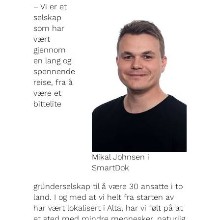
– Vi er et
selskap
som har
vært
gjennom
en lang og
spennende
reise, fra å
være et
bittelite
Mikal Johnsen i
SmartDok
gründerselskap til å være 30 ansatte i to
land. I og med at vi helt fra starten av
har vært lokalisert i Alta, har vi følt på at
et sted med mindre mennesker, naturlig