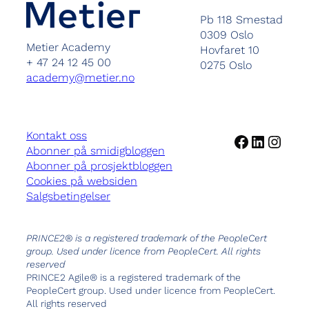
Pb 118 Smestad
0309 Oslo
Metier Academy
Hovfaret 10
+ 47 24 12 45 00
0275 Oslo
academy@metier.no
Kontakt oss
Facebook
LinkedI
Insta
Abonner på smidigbloggen
Abonner på prosjektbloggen
Cookies på websiden
Salgsbetingelser
PRINCE2® is a registered trademark of the PeopleCert
group. Used under licence from PeopleCert. All rights
reserved
PRINCE2 Agile® is a registered trademark of the
PeopleCert group. Used under licence from PeopleCert.
All rights reserved